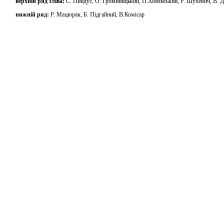
верхній ряд зліва:
С. Пиндус, О. Громиницький, П.Хомінський, Р. Шухевич, В. 
нижній ряд:
Р. Мацюрак, Б. Підгайний, В.Комісар