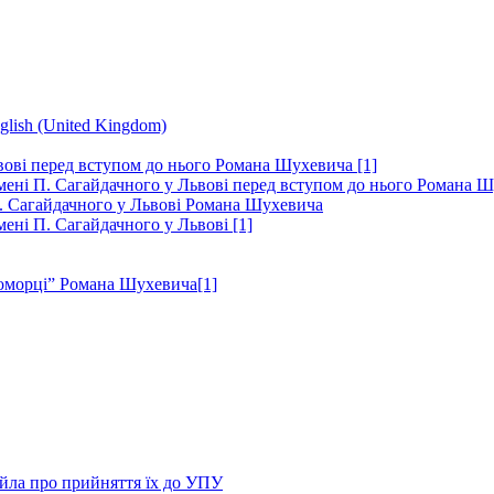
ьвові перед вступом до нього Романа Шухевича [1]
імені П. Сагайдачного у Львові перед вступом до нього Романа 
 П. Сагайдачного у Львові Романа Шухевича
мені П. Сагайдачного у Львові [1]
номорці” Романа Шухевича[1]
йла про прийняття їх до УПУ