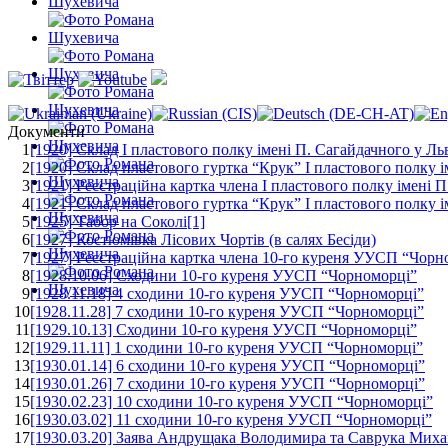
Документи
1
[1920] Склад І пластового полку імені П. Сагайдачного у Л
2
[1920] Склад пластового гуртка “Крук” І пластового полку 
3
[1921] Реєстраційна картка члена І пластового полку імені
4
[1921] Склад пластового гуртка “Крук” І пластового полку і
5
[1925] Табор на Соколі[1]
6
[1927] Костюмівка Лісових Чортів (в салях Бесіди)
7
[1927] Реєстраційна картка члена 10-го куреня УУСП “Чор
8
[1928.10.06] Сходини 10-го куреня УУСП “Чорноморці”
9
[1928.11.18] 4 cходини 10-го куреня УУСП “Чорноморці”
10
[1928.11.28] 7 cходини 10-го куреня УУСП “Чорноморці”
11
[1929.10.13] Сходини 10-го куреня УУСП “Чорноморці”
12
[1929.11.11] 1 сходини 10-го куреня УУСП “Чорноморці”
13
[1930.01.14] 6 сходини 10-го куреня УУСП “Чорноморці”
14
[1930.01.26] 7 сходини 10-го куреня УУСП “Чорноморці”
15
[1930.02.23] 10 сходини 10-го куреня УУСП “Чорноморці”
16
[1930.03.02] 11 сходини 10-го куреня УУСП “Чорноморці”
17
[1930.03.20] Заява Андрущака Володимира та Саврука Миха