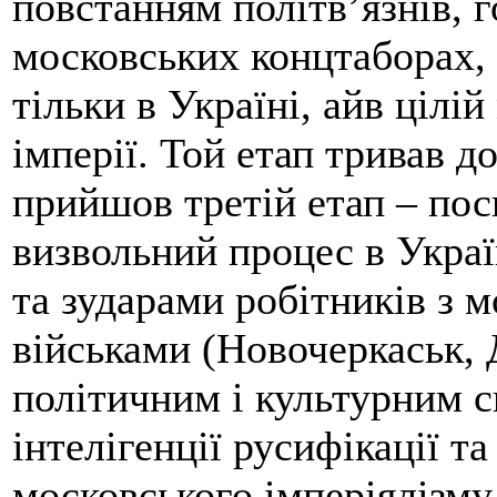
повстанням політв’язнів, г
московських концтаборах,
тільки в Україні, айв ціл
імперії. Той етап тривав до
прийшов третій етап – по
визвольний процес в Украї
та зударами робітників з
військами (Новочеркаськ, 
політичним і культурним с
інтелігенції русифікації 
московського імперіялізму 