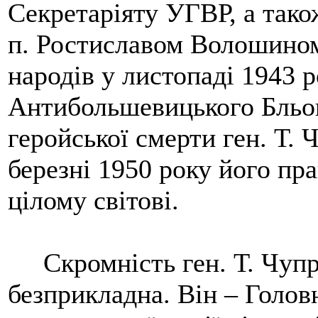
Секретаріяту УГВР, а також
п. Ростиславом Волошином
народів у листопаді 1943 р
Антибольшевицького Бльо
геройської смерти ген. Т. 
березні 1950 року його пр
цілому світові.
Скромність ген. Т. Чуп
безприкладна. Він – Голо