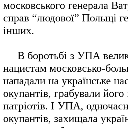
московського генерала Ват
справ “людової” Польщі ге
інших.
В боротьбі з УПА велику
нацистам московсько-боль
нападали на українське на
окупантів, грабували його
патріотів. І УПА, одночас
окупантів, захищала украї