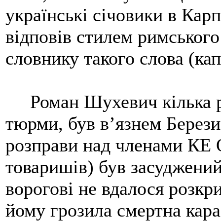
українські січовики в Карп
відповів стилем римського
словнику такого слова (кап
Роман Шухевич кілька ра
тюрми, був в’язнем Берези 
розправи над членами КЕ 
товаришів) був засуджений
ворогові не вдалося розкр
йому грозила смертна кара.