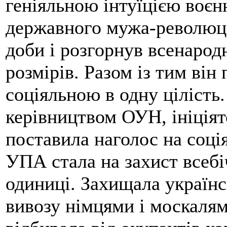
геніяльною інтуїцією воєнн
державного мужа-революці
доби і розгорнув всенарод
розмірів. Разом із тим він
соціяльною в одну цілість.
керівництвом ОУН, ініціят
поставила наголос на соці
УПА стала на захист всебіч
одиниці. Захищала українс
вивозу німцями і москалям