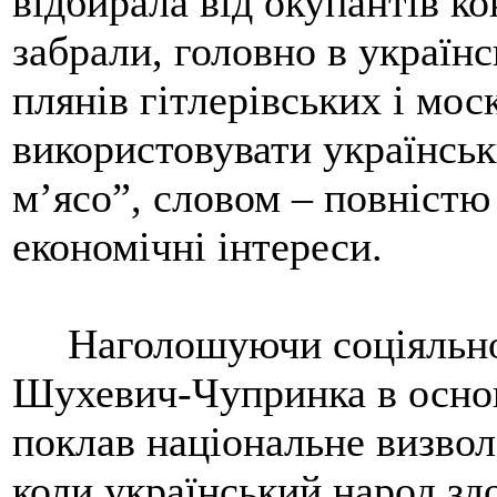
відбирала від окупантів к
забрали, головно в україн
плянів гітлерівських і мос
використовувати українськ
м’ясо”, словом – повністю
економічні інтереси.
Наголошуючи соціяльно-п
Шухевич-Чупринка в осно
поклав національне визволе
коли український народ зд