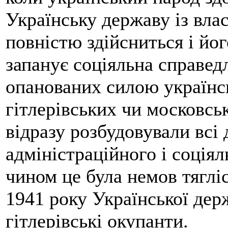
Українську державу із вл
повністю здійсниться і йог
запанує соціяльна справедл
опанованих силою українсь
гітлерівських чи московс
відразу розбудовували всі
адміністраційного і соція
чином це була немов тяглі
1941 року Української дер
гітлерівські окупанти.