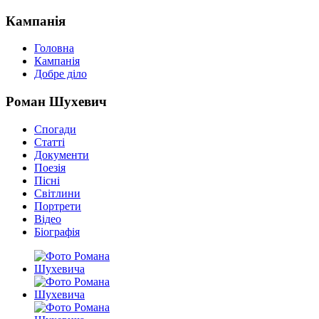
Кампанія
Головна
Кампанія
Добре діло
Роман Шухевич
Спогади
Статті
Документи
Поезія
Пісні
Світлини
Портрети
Відео
Біографія