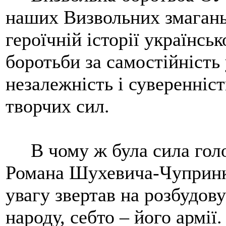
наших Визвольних змагань 
героїчній історії українсь
боротьби за самостійність 
незалежність і суверенніст
творчих сил.
В чому ж була сила голо
Романа Шухевича-Чупринки
увагу звертав на розбудов
народу, себто – його армії.