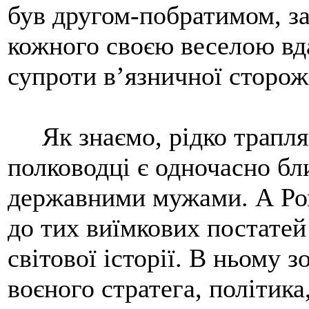
був другом-побратимом, з
кожного своєю веселою вда
супроти в’язничної сторож
Як знаємо, рідко трапляє
полководці є одночасно бл
державними мужами. А Ро
до тих виїмкових постатей 
світової історії. В ньому 
воєного стратега, політика