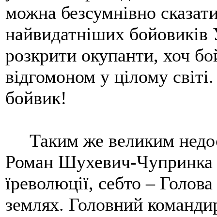
можна безсумнівно сказати
найвидатніших бойовиків
розкрити окупанти, хоч бо
відгомоном у цілому світі.
бойвик!
Таким же великим недос
Роман Шухевич-Чупринка і
їреволюції, себто – Голов
землях. Головний команди