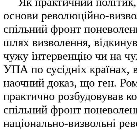
Як практичний політик, 
основи революційно-визво
спільний фронт поневолен
шлях визволення, відкинув
чужу інтервенцію чи на чуж
УПА по сусідніх країнах, 
наочний доказ, що ген. Р
практично розбудовував к
спільний фронт поневолени
національно-визвольні рев