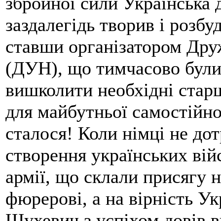
збройної сили Українська д
заздалегідь творив і розбу
ставши організатором Дру
(ДУН), що тимчасово були 
вишколити необхідні стар
для майбутньої самостійної
сталося! Коли німці не до
створення українських вій
армії, що склали присягу н
фюрерові, а на вірність Ук
Шухевич з успіхом довів 