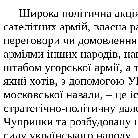
Широка політична акція с
сателітних армій, власна р
переговори чи домовлення
арміями інших народів, на
штабом угорської армії, а
який хотів, з допомогою У
московської навали, – це і
стратегічно-політичну дал
Чупринки та розбудовану 
силу українського народу.