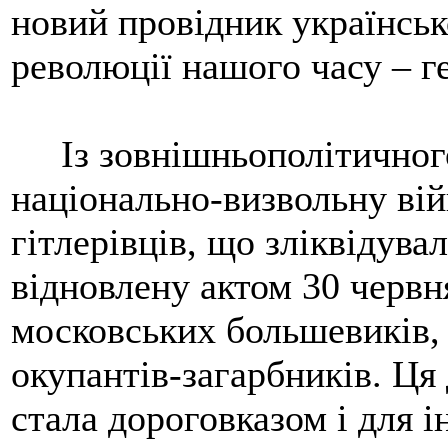
новий провідник українсько
революції нашого часу – г
Із зовнішньополітичного
національно-визвольну вій
гітлерівців, що зліквідува
відновлену актом 30 червня
московських большевиків,
окупантів-загарбників. Ц
стала дороговказом і для 