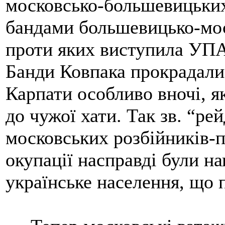
московсько-большевицьких 
бандами большевицько-мос
проти яких виступила УПА
Банди Ковпака прокрадали
Карпати особливо вночі, я
до чужої хати. Так зв. “ре
московських розбійників-п
окупації насправді були на
українське населення, щ