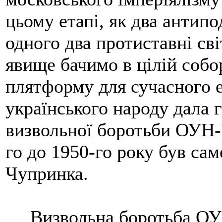
цьому етапі, як два антипо
одного два протиставні св
явище бачимо в цілій собо
плятформу для сучасного е
українського народу дала 
визвольної боротьби ОУН-
го до 1950-го року був са
Чупринка.
Визвольна боротьба ОУН