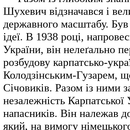
Шухевич відзначався і вел
державного масштабу. Був
ідеї. В 1938 році, напрове
України, він нелеґально п
розбудову карпатсько-украї
Колодзінським-Гузарем, щ
Січовиків. Разом із ними
незалежність Карпатської 
напасників. Він належав д
який, на вимогу німецьког