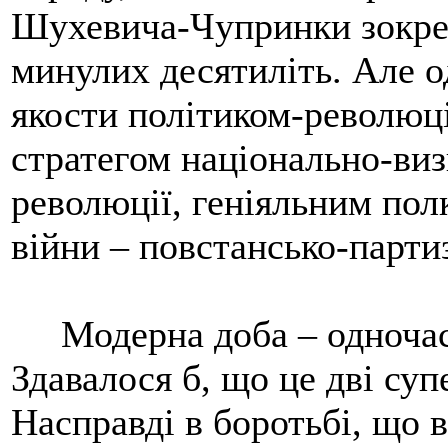
Шухевича-Чупринки зокрем
минулих десятиліть. Але о
якости політиком-революц
стратегом національно-виз
революції, геніяльним пол
війни – повстансько-парти
Модерна доба – одночасно
Здавалося б, що це дві суп
Насправді в боротьбі, що в