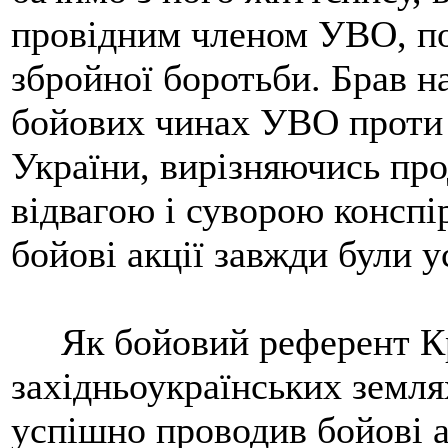
провідним членом УВО, по
збройної боротьби. Брав н
бойових чинах УВО проти 
України, вирізняючись пр
відвагою і суворою конспі
бойові акції завжди були у
Як бойовий референт Кр
західньоукраїнських землях
успішно проводив бойові а