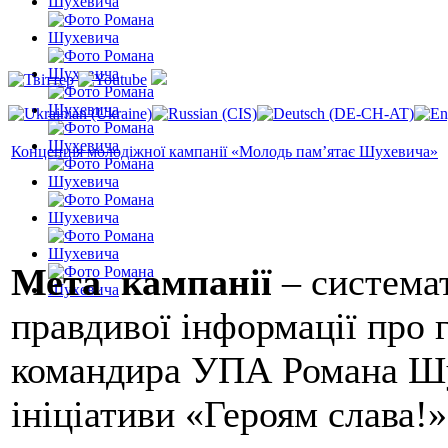
Концепція молодіжної кампанії «Молодь пам’ятає Шухевича»
Мета кампанії
– системат
правдивої інформації про 
командира УПА Романа Шу
ініціативи «Героям слава!»