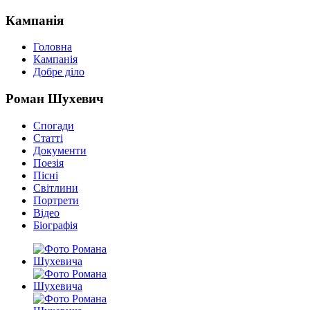
Кампанія
Головна
Кампанія
Добре діло
Роман Шухевич
Спогади
Статті
Документи
Поезія
Пісні
Світлини
Портрети
Відео
Біографія