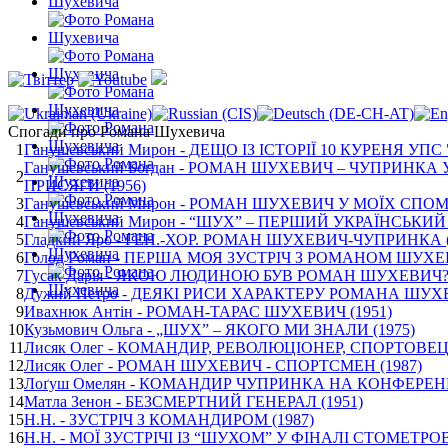
Спогади про Романа Шухевича
1
Ганушевський Мирон - ДЕЩО ІЗ ІСТОРІЇ 10 КУРЕНЯ УПС
Ганушевський Богдан - РОМАН ШУХЕВИЧ – ЧУПРИНК
2
ПРИСЯГИ (1956)
3
Ганушевський Мирон - РОМАН ШУХЕВИЧ У МОЇХ СПОМ
4
Ганушевський Мирон - “ШУХ” – ПЕРШИЙ УКРАЇНСЬКИЙ 
5
Гладкий Яро - ГЕН.-ХОР. РОМАН ШУХЕВИЧ-ЧУПРИНКА (
6
Голод Роман - ПЕРША МОЯ ЗУСТРІЧ З РОМАНОМ ШУХЕ
7
Гусак Дарія - ЯКОЮ ЛЮДИНОЮ БУВ РОМАН ШУХЕВИЧ? 
8
Дужий Петро - ДЕЯКІ РИСИ ХАРАКТЕРУ РОМАНА ШУХЕ
9
Ивахнюк Антін - РОМАН-ТАРАС ШУХЕВИЧ (1951)
10
Кузьмович Ольга - „ШУХ” – ЯКОГО МИ ЗНАЛИ (1975)
11
Лисяк Олег - КОМАНДИР, РЕВОЛЮЦІОНЕР, СПОРТОВЕЦЬ
12
Лисяк Олег - РОМАН ШУХЕВИЧ - СПОРТСМЕН (1987)
13
Лоґуш Омелян - КОМАНДИР ЧУПРИНКА НА КОНФЕРЕ
14
Матла Зенон - БЕЗСМЕРТНИЙ ГЕНЕРАЛ (1951)
15
Н.Н. - ЗУСТРІЧ З КОМАНДИРОМ (1987)
16
Н.Н. - МОЇ ЗУСТРІЧІ ІЗ “ШУХОМ” У ФІНАЛІ СТОМЕТРОВО