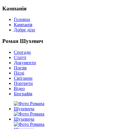
Кампанія
Головна
Кампанія
Добре діло
Роман Шухевич
Спогади
Статті
Документи
Поезія
Пісні
Світлини
Портрети
Відео
Біографія